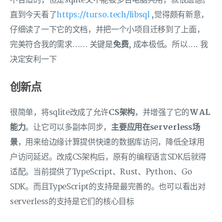
不合适的，但是sqlite又不能被多台电脑共用，就很遗憾。
直到今天看了
https://turso.tech/libsql
,觉得颇有新意，
仔细读了一下它的文档，并把一个小项目迁移到了上面，
完美符合我的需求…… 关键是
免费
, 成本极低。所以…. 我
决定安利一下
创新点
很简单，将sqlite改成了允许
CS架构
，并增强了它的
WAL
能力
。让它可以多副本同步，
主要应用在serverless场
景
，用来给边缘计算提供快速的数据库访问，降低全球用
户访问延迟。改成CS架构后，原有的编程语言SDK后就得
适配。当前提供了TypeScript、Rust、Python、Go
SDK。而且TypeScript的支持是最完善的。也可以看出对
serverless的支持是它们的核心目标