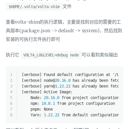
文件
$HOME/.volta/volta-shim
查看volta-shim的执行逻辑，主要是找到对应的需要的工
具版本(package.json -> default -> system)，然后找到
安装的可执行文件执行即可
执行它
可以看到类似输出
VOLTA_LOGLEVEL=debug node
1
[
verbose
]
 Found default configuration at '/Users
2
[
verbose
]
 node@
20.16
.0
 has already been fetched
,
3
[
verbose
]
 yarn@
1.22
.22
 has already been fetched
,
4
[
verbose
]
 Active Image
:
5
    Node
:
20.16
.0
 from project configuration
6
    npm
:
10.8
.1
 from project configuration
7
    pnpm
:
 None
8
    Yarn
:
1.22
.22
 from default configuration