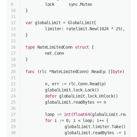
9
	lock      sync.Mutex
10
}
11
12
var
 globalLimit = GlobalLimit{
13
	limiter: ratelimit.New(
1024
 * 
25
),
14
}
15
16
type
 RateLimitedConn 
struct
 {
17
	net.Conn
18
}
19
20
func
(rlc *RateLimitedConn)
Read
(p []
byte
)
(
int
21
22
	n, err := rlc.Conn.Read(p)
23
	globalLimit.lock.Lock()
24
defer
 globalLimit.lock.Unlock()
25
	globalLimit.readBytes += n
26
27
	loop := 
int
(
float64
(globalLimit.readByt
28
for
 i := 
0
; i < loop; i++ {
29
		globalLimit.limiter.Take()
30
		globalLimit.readBytes -= 
1024