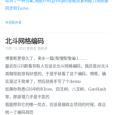
提到了一种方案,搭配Postgresql的逻辑流复制能力将数据
同步到Turso
评论和共享
北斗网格编码
10月 13, 2023
发布在
伪技术
博客断更很久了，来水一篇(惭愧惭愧😭)…….
最近在GIS群看到有人在谈论北斗网格编码，我还是对北斗
高精导航很有好感的，于是乎就看了这个编码，嗯嗯，确
实是过于简单了，然后就练手写了个demo
如果你熟悉GIS中的RTree、四叉树、八叉树、GeoHash
等，那原理几乎是不变的
我能想到它的唯一优点，应该是做政企项目的时候，政企
统一了编码规范