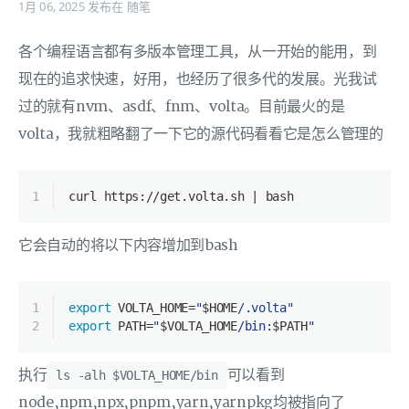
1月 06, 2025
发布在
随笔
各个编程语言都有多版本管理工具，从一开始的能用，到
现在的追求快速，好用，也经历了很多代的发展。光我试
过的就有nvm、asdf、fnm、volta。目前最火的是
volta，我就粗略翻了一下它的源代码看看它是怎么管理的
1
curl https://get.volta.sh | bash
它会自动的将以下内容增加到bash
1
export
 VOLTA_HOME=
"
$HOME
/.volta"
2
export
 PATH=
"
$VOLTA_HOME
/bin:
$PATH
"
执行
可以看到
ls -alh $VOLTA_HOME/bin
node,npm,npx,pnpm,yarn,yarnpkg均被指向了