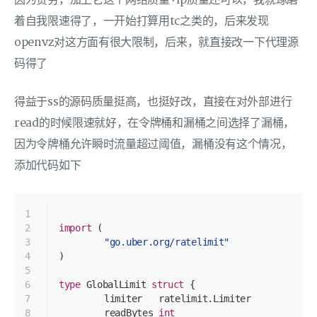
因为贫穷，加上它这个网络质量+ip质量还可以，我就琢磨
着自我限速得了，一开始打算用tc之类的，后来发现
openvz对这方面有很大限制，后来，就直接改一下代理源
码得了
得益于ss的源码质量挺高，也挺好改，直接在对外部进行
read的时候限速就好，在令牌桶和漏桶之间选择了漏桶，
因为令牌桶允许瞬时流量超过阈值，漏桶没有这个情况，
添加代码如下
1
2
import
 (
3
"go.uber.org/ratelimit"
4
)
5
6
type
 GlobalLimit 
struct
 {
7
	limiter   ratelimit.Limiter
8
	readBytes 
int