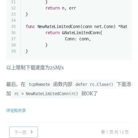
31
	}
32
return
 n, err
33
}
34
35
func
NewRateLimitedConn
(conn net.Conn)
 *
RateLim
36
return
 &RateLimitedConn{
37
		Conn: conn,
38
	}
39
}
以上限制下载速度为25M/s
最后，在
函数内部
下面添
tcpRemote
defer rc.Close()
加
就OK了
rc = NewRateLimitedConn(rc)
评论和共享
第 1 页 共 12 页
下一页