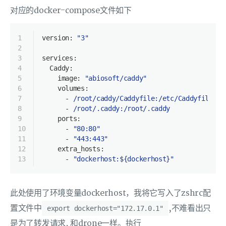
对应的docker-compose文件如下
1
version:
"3"
2
3
services:
4
Caddy:
5
image:
"abiosoft/caddy"
6
volumes:
7
-
/root/caddy/Caddyfile:/etc/Caddyfile
8
-
/root/.caddy:/root/.caddy
9
ports:
10
-
"80:80"
11
-
"443:443"
12
extra_hosts:
13
-
"dockerhost:${dockerhost}"
此处使用了环境变量dockerhost，我将它写入了zshrc配
置文件中
,不难看出只
export dockerhost="172.17.0.1"
是为了转发请求, 和drone一样。执行