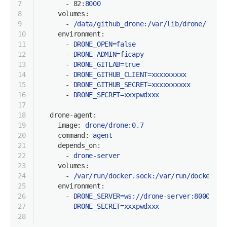
7
-
82
:8000
8
volumes:
9
-
/data/github_drone:/var/lib/drone/
10
environment:
11
-
DRONE_OPEN=false
12
-
DRONE_ADMIN=ficapy
13
-
DRONE_GITLAB=true
14
-
DRONE_GITHUB_CLIENT=xxxxxxxxx
15
-
DRONE_GITHUB_SECRET=xxxxxxxxxx
16
-
DRONE_SECRET=xxxpwdxxx
17
18
drone-agent:
19
image:
drone/drone:0.7
20
command:
agent
21
depends_on:
22
-
drone-server
23
volumes:
24
-
/var/run/docker.sock:/var/run/docker.so
25
environment:
26
-
DRONE_SERVER=ws://drone-server:8000/ws/
27
-
DRONE_SECRET=xxxpwdxxx
28