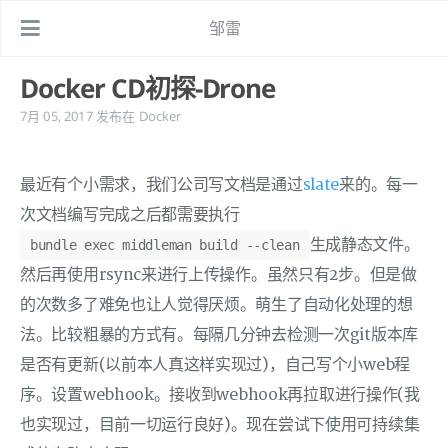
邹雷
Docker CD初探-Drone
7月 05, 2017
发布在
Docker
最近有个小需求，我们公司写文档是通过
slate
来的。每一
次文档编写完成之后都需要执行
生成静态文件。
bundle exec middleman build --clean
然后再使用rsync来进行上传操作。虽然只有2步。但是做
的次数多了难免也让人觉得厌烦。萌生了自动化处理的想
法。比较粗暴的方式有。每隔几分钟去检测一次git版本库
是否有更新(以前本人真这样实现过)，自己写个小web程
序。设置webhook。接收到webhook再拉取进行操作(我
也实现过，目前一切运行良好)。现在尝试下使用可持续集