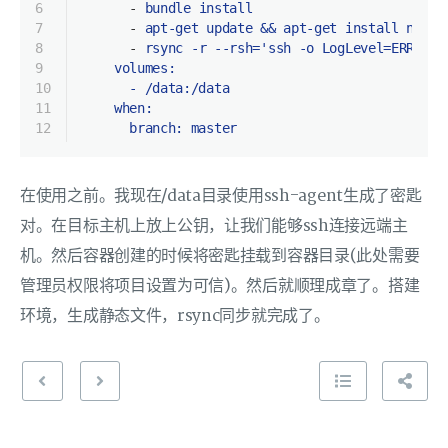
6
-
bundle
install
7
-
apt-get
update
&&
apt-get
install
nodej
8
-
rsync
-r
--rsh='ssh
-o
LogLevel=ERROR
-
9
    volumes:
10
      - /data:/data
11
    when:
12
      branch: master
在使用之前。我现在/data目录使用ssh-agent生成了密匙
对。在目标主机上放上公钥，让我们能够ssh连接远端主
机。然后容器创建的时候将密匙挂载到容器目录(此处需要
管理员权限将项目设置为可信)。然后就顺理成章了。搭建
环境，生成静态文件，rsync同步就完成了。