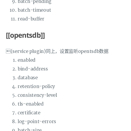
batch-pending
batch-timeout
read-buffer
[[opentsdb]]
(service plugin)同上，设置监听opentsdb数据
enabled
bind-address
database
retention-policy
consistency-level
tls-enabled
certificate
log-point-errors
batch-size