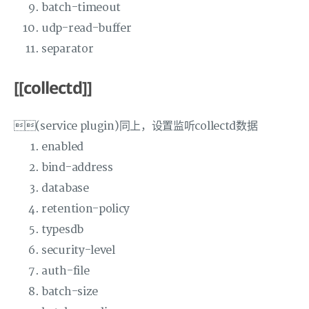
batch-timeout
udp-read-buffer
separator
[[collectd]]
(service plugin)同上，设置监听collectd数据
enabled
bind-address
database
retention-policy
typesdb
security-level
auth-file
batch-size