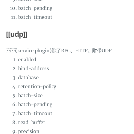
batch-pending
batch-timeout
[[udp]]
(service plugin)除了RPC、HTTP、附带UDP
enabled
bind-address
database
retention-policy
batch-size
batch-pending
batch-timeout
read-buffer
precision