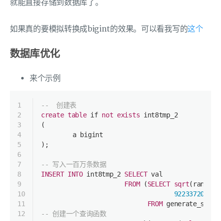
就能直接存储到数据库了。
如果真的要模拟转换成bigint的效果。可以看我写的
这个
数据库优化
来个示例
1
--  创建表
2
create
table
 if 
not
exists
 int8tmp_2
3
(
4
	a 
bigint
5
);
6
7
-- 写入一百万条数据
8
INSERT
INTO
 int8tmp_2 
SELECT
 val
9
FROM
 (
SELECT
sqrt
(random(
10
922337203685
11
FROM
 generate_serie
12
-- 创建一个查询函数