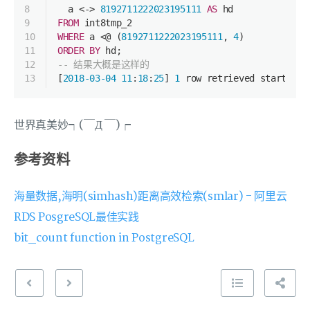
8
  a 
<
-
>
8192711222023195111
AS
 hd
9
FROM
 int8tmp_2
10
WHERE
 a 
<
@ (
8192711222023195111
, 
4
)
11
ORDER
BY
 hd;
12
-- 结果大概是这样的
13
[
2018
-03
-04
11
:
18
:
25
] 
1
row
 retrieved starting 
世界真美妙┑(￣Д ￣)┍
参考资料
海量数据,海明(simhash)距离高效检索(smlar) - 阿里云
RDS PosgreSQL最佳实践
bit_count function in PostgreSQL