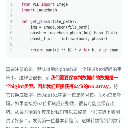
1
from
 PIL 
import
 Image
2
import
 imagehash
3
4
def
get_phash
(
file_path
):
5
    img = Image.
open
(file_path)
6
    phash = imagehash.phash(img).
hash
.flatten()
7
    phash_list = 
list
(
map
(
bool
, phash))
8
9
return
sum
((
2
 ** k) * v 
for
 k, v 
in
enumerat
需要注意的是。默认得到的phash是一个经过hex编码的字
符串。这样会很长，而
我们需要保存到数据库的数据是一
个bigint类型。因此我们直接获得64位的np.array，
将
它转换成数字。因为int64中第一位是符号位。后63位是补
码。如果直接将64位都转成正整数，很有可能会保存出
错。从最方便的角度来说我们可以去掉第一位(实际上我测
试了好多个。发现第一位基本都是1)。这样转换得到的数字