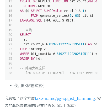
13
CREATE
OR
 REPLACE 
FUNCTION
 bit_count(
value
BIGI
14
RETURNS
NUMERIC
15
AS
 $$ 
SELECT
SUM
((
value
>>
 bit) 
&
1
)
16
FROM
 generate_series(
0
, 
63
) bit $$
17
LANGUAGE
SQL
 IMMUTABLE STRICT;
18
19
-- 查询
20
SELECT
21
  a,
22
  bit_count(a # 
8192711222023195111
) 
AS
 hd
23
FROM
 int8tmp_2
24
WHERE
 bit_count(a # 
8192711222023195111
) 
<
4
25
ORDER
BY
 hd;    
26
27
-- 结果大概这样
28
-- [2018-03-04 11:06:56] 1 row retrieved starti
使用BK树创建索引
我选择了这个扩展
fake-name/pg-spgist_hamming
. 安
装的套路是这样的(只支持PG9.6以上版本)